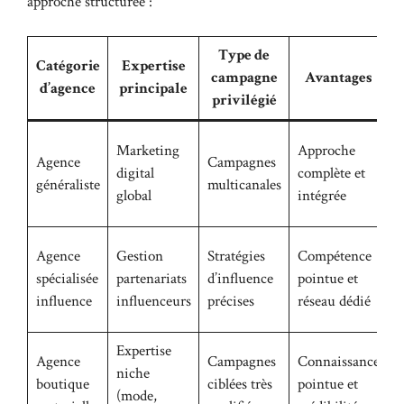
approche structurée :
Type de
Catégorie
Expertise
campagne
Avantages
d’agence
principale
privilégié
M
Marketing
Approche
Agence
Campagnes
d
digital
complète et
généraliste
multicanales
f
global
intégrée
i
P
Agence
Gestion
Stratégies
Compétence
c
spécialisée
partenariats
d’influence
pointue et
p
influence
influenceurs
précises
réseau dédié
l
Expertise
M
Agence
Campagnes
Connaissance
niche
c
boutique
ciblées très
pointue et
(mode,
d