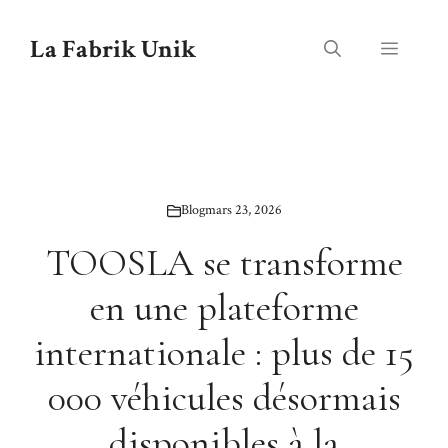
Aller
au
La Fabrik Unik
Menu
contenu
Blog
mars 23, 2026
TOOSLA se transforme
en une plateforme
internationale : plus de 15
000 véhicules désormais
disponibles à la