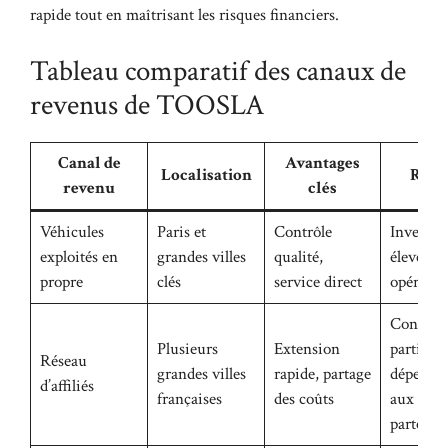
rapide tout en maîtrisant les risques financiers.
Tableau comparatif des canaux de
revenus de TOOSLA
Canal de
Avantages
Localisation
Risq
revenu
clés
Véhicules
Paris et
Contrôle
Investis
exploités en
grandes villes
qualité,
élevé, ge
propre
clés
service direct
opératio
Contrôle
Plusieurs
Extension
partiel,
Réseau
grandes villes
rapide, partage
dépenda
d’affiliés
françaises
des coûts
aux
partenai