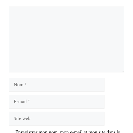
Commentaire
Nom
E-
mail
Site
web
Enregistrer mon nom, mon e-mail et mon site dans le